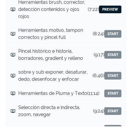
Herramientas brush, corrector,
detección contenidos y ojos
(7:22)
PREVIEW
rojos
Herramientas motivo, tampon
(8:24)
START
correctos y pincel full
Pincel histórico e historia,
(9:17)
START
borradores, gradient y relleno
sobre y sub exponer, desaturar,
(6:46)
START
dedo, desenfocar y enfocar
Herramientas de Pluma y Texto
(11:14)
START
Selección directa e indirecta,
(9:24)
START
zoom, navegar
Modos de fusión de capa o layer
(4:16)
START